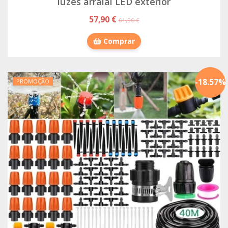
luzes arraial LED exterior
57,90 €
61,50 €
Comprar
-
18.57
%
PROMOÇÃO