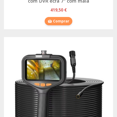
com DVR ecrã 7" com mala
419,50 €
Comprar